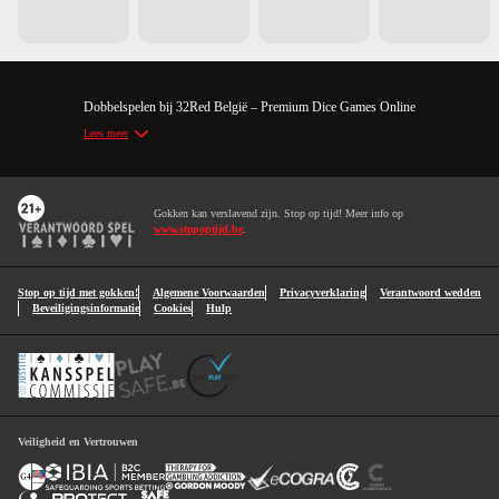
Dobbelspelen bij 32Red België – Premium Dice Games Online
Lees meer
Gokken kan verslavend zijn. Stop op tijd! Meer info op
www.stopoptijd.be
.
Stop op tijd met gokken!
Algemene Voorwaarden
Privacyverklaring
Verantwoord wedden
Beveiligingsinformatie
Cookies
Hulp
Veiligheid en Vertrouwen