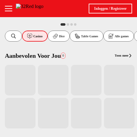
Inloggen / Registreer
Casino
Dice
Table Games
Alle games
p
Aanbevolen Voor Jou
Toon meer
0
r
e