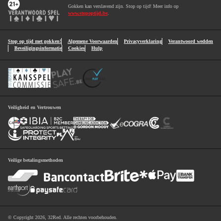
Gokken kan verslavend zijn. Stop op tijd! Meer info op
www.stopoptijd.be
.
Stop op tijd met gokken!
Algemene Voorwaarden
Privacyverklaring
Verantwoord wedden
Beveiligingsinformatie
Cookies
Hulp
Veiligheid en Vertrouwen
Veilige betalingsmethoden
© Copyright 2026, 32Red. Alle rechten voorbehouden.