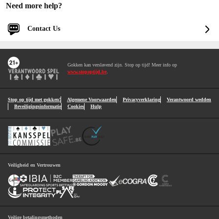
Need more help?
Contact Us
Log in for faster and personalized assistance
Gokken kan verslavend zijn. Stop op tijd! Meer info op
Log in
www.stopoptijd.be
.
You'll be logged into your account.
Continue without logging in
Stop op tijd met gokken!
Algemene Voorwaarden
Privacyverklaring
Verantwoord wedden
Beveiligingsinformatie
Cookies
Hulp
1
Contact Options
Veiligheid en Vertrouwen
Veilige betalingsmethoden